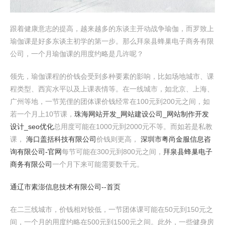
跟着健康意志的提高，越来越多的东谈主开动战争瑜伽，而罗致上
瑜伽课是好多东谈主初学的第一步。那么拜泉县蜂巢电子商务有限
公司，一个月瑜伽课的用度约略是几许呢？
领先，瑜伽课程的价钱会受到多种要素的影响，比如场地城市、课
程类型、西宾水平以及上课表情等。在一线城市，如北京、上海、
广州等地，一节芜俚的团体课价钱经常在100元到200元之间，如
若一个月上10节课，
珠海网站开发_网站建设公司_网站制作开发
设计_seo优化
总用度可能在1000元到2000元不等。而如若是私教
课，
海口盖括科技有限公司
价钱则更高，
深圳市粤尚金服信息咨
询有限公司-官网
每节可能在300元到800元之间，
拜泉县蜂巢电子
商务有限公司
一个月下来可能需要数千元。
通辽市素澎信息技术有限公司--首页
在二三线城市，价钱相对较低，一节团体课可能在50元到150元之
间，一个月的用度约略在500元到1500元之间。此外，一些健身房